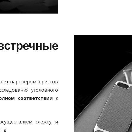
тречные
анет партнером юристов
сследования уголовного
олном соответствии
с
существляем слежку и
 д.