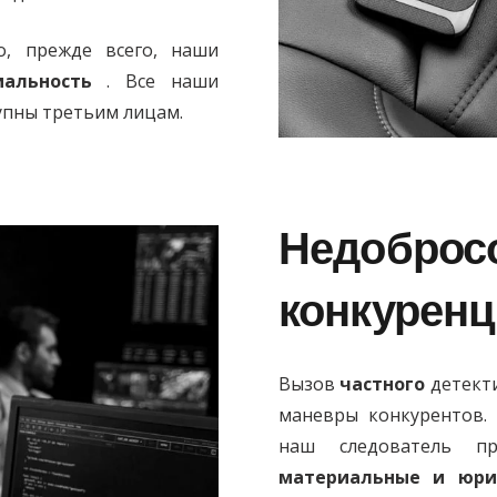
о, прежде всего, наши
альность
. Все наши
упны третьим лицам.
Недоброс
конкурен
Вызов
частного
детект
маневры конкурентов.
наш следователь пр
материальные и юри