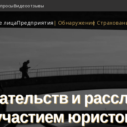
опросы
Видеоотзывы
е лица
Предприятия
| Oбнаружение
| Страхован
ательств и расс
участием юристо