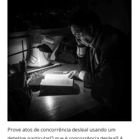
Prove atos de concorrência desleal usando um
detetive particularO que é concorrência desleal? A