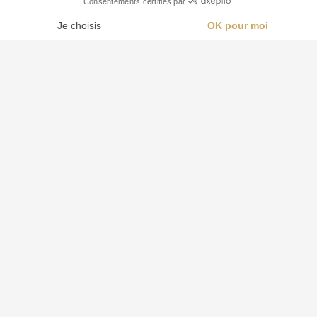
Контакт
contact@groupe-aquila.com
04 94 23 99 13
06 09 06 06 46
В случае чрезвычайной ситуации и выходных
Частный детектив Aquila Stratégie<br/>по
всему региону PACA
Стать детективом с Groupe Aquila