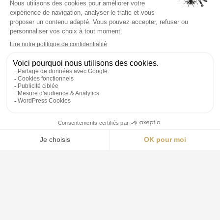
33 Boulevard du General Leclerc
06240 Beausoleil
04 94 23 99 13
agence.monaco@groupe-aquila.com
Открыто 24/7
СВЯЗАТЬСЯ С НАМИ