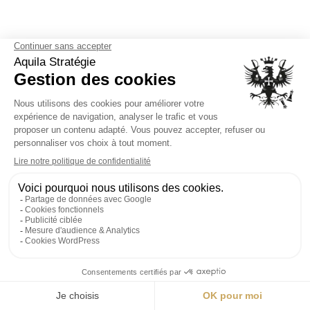
Nous intervenons à
l’international
L’équipe Aquila Statégie
fait partie du CII
c’est-à-dire
que nous sommes en mesure d’intervenir dans
chacun de ses pays membres grâce à notre réseau
premium.
EN SAVOIR PLUS