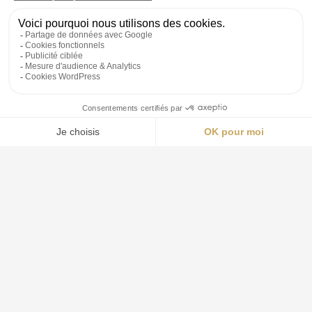
Services d’investigation à Belcodène
Enquêteur privé à Cabriès
Détective professionnel à Ceyreste
Agence de détective à Cornillon Confoux
Enquêteur à Fontvieille
Agence de détective à Grans
Détective privé à La Bouilladisse
Enquêtes confidentielles à Maillane
Agence de détective à Salon-de-Provence
Agence d’investigation à Alleins
Détective professionnel à Aurons
Services d’investigation à Berre l’Etang
Recherche d’informations à Cadolive
Détective privé à Charleval
Expert en enquêtes à Coudoux