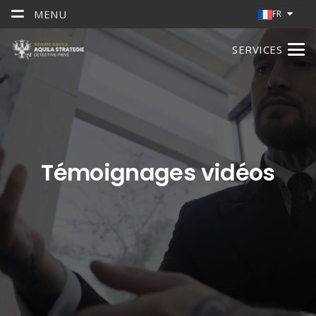
MENU
FR
SERVICES
Témoignages vidéos