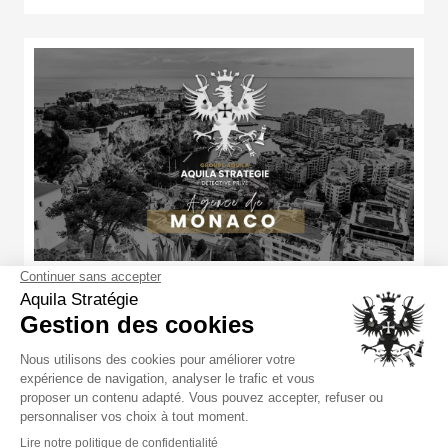
Agence de Monaco
AUT-006-212412-09-20260965887
33 Boulevard du General Leclerc
06240 Beausoleil
04 94 23 99 13