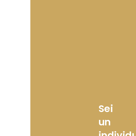
Sei
un
individ