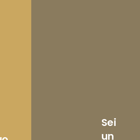
Sei
un
uo