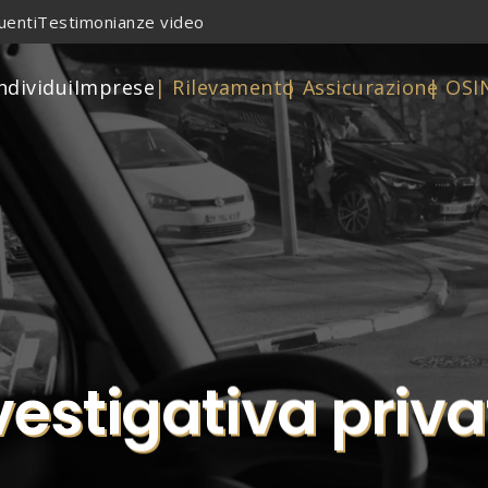
uenti
Testimonianze video
ndividui
Imprese
| Rilevamento
| Assicurazione
| OSI
vestigativa priva