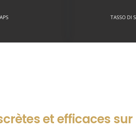
APS
TASSO DI 
crètes et efficaces sur