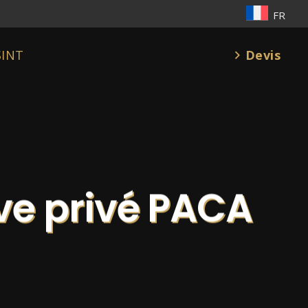
FR
Devis
SINT
ive privé PACA