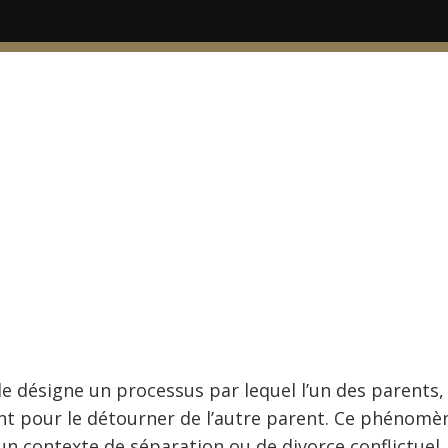
ale désigne un processus par lequel l’un des parent
ant pour le détourner de l’autre parent. Ce phénomè
 contexte de séparation ou de divorce conflictuel. 