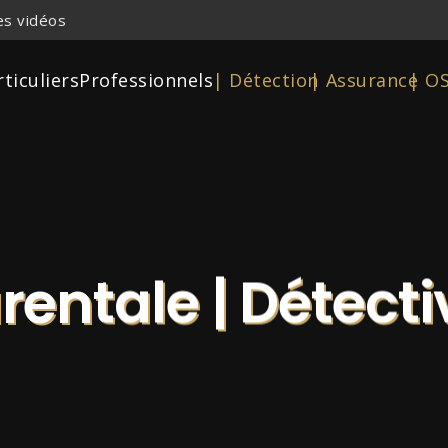
s vidéos
rticuliers
Professionnels
| Détection
| Assurance
| O
rentale | Détect