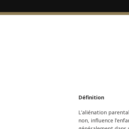
Définition
L’aliénation parent
non, influence l’enf
généralement dans un