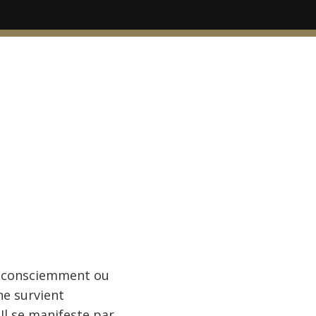
s, consciemment ou
ne survient
Il se manifeste par