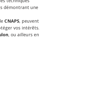
 des techniques
uves démontrant une
le
CNAPS
, peuvent
téger vos intérêts.
ulon
, ou ailleurs en