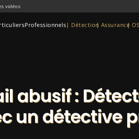
s vidéos
rticuliers
Professionnels
| Détection
| Assurance
| O
il abusif : Détec
c un détective p