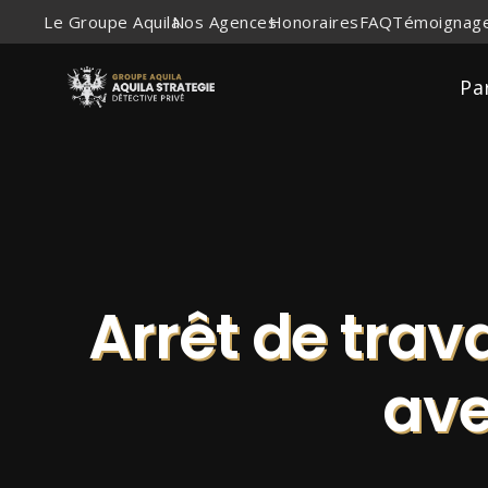
Le Groupe Aquila
Nos Agences
Honoraires
FAQ
Témoignage
Pa
Arrêt de trava
ave