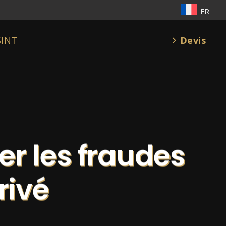
FR
Devis
SINT
ter les fraudes
rivé