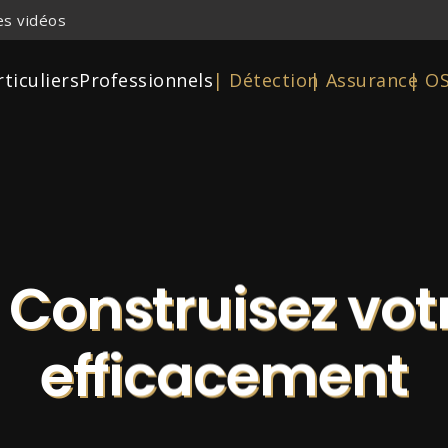
s vidéos
rticuliers
Professionnels
| Détection
| Assurance
| O
 Construisez vot
efficacement