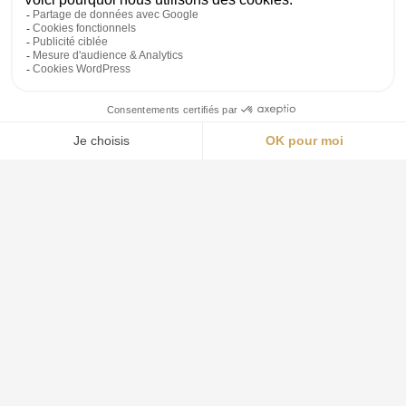
affaires à Le Beausset.
Aquila Stratégie : Services
d’Investigation à Toulon et alentours
Agence de détective à Bandol
Investigations à La Garde
Détective professionnel à Saint-Cyr-sur-Mer
Détective privé à Belgentier
Enquêtes à La Seyne sur Mer
Investigations à Saint-Mandrier-sur-Mer
Enquêtes à Besse sur Issole
Services d’investigation au Beausset
Services d’investigation Sanary-sur-Mer
Détective professionnel à Bormes les Mimosas