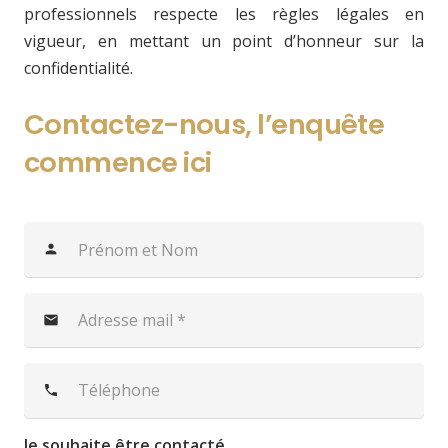
professionnels respecte les règles légales en
vigueur, en mettant un point d’honneur sur la
confidentialité.
Contactez-nous, l’enquête
commence ici
person
mail
phone
Je souhaite être contacté